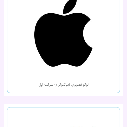
لوگو تصویری (پیکتوگرام) شرکت اپل