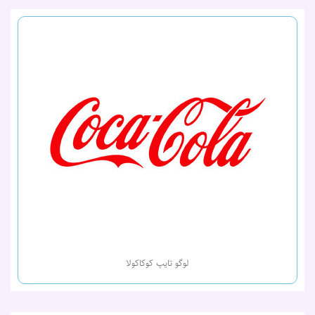
لوگو تایپ کوکاکولا