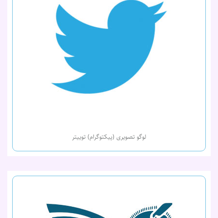
لوگو تصویری (پیکتوگرام) توییتر