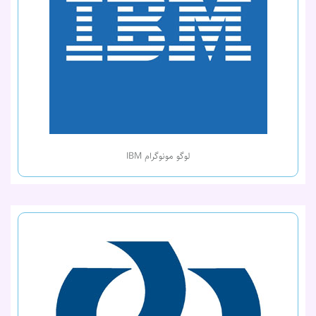
لوگو مونوگرام IBM